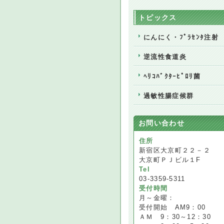
トピックス
にんにく・ﾌﾟﾗｾﾝﾀ注射
逆流性食道炎
ﾍﾘｺﾊﾞｸﾀｰﾋﾟﾛﾘ菌
過敏性腸症候群
お問い合わせ
住所
新宿区大京町２２－２
大京町ＰＪビル１F
Tel
03-3359-5311
受付時間
月～金曜：
受付開始 AM9：00
ＡＭ 9：30～12：30