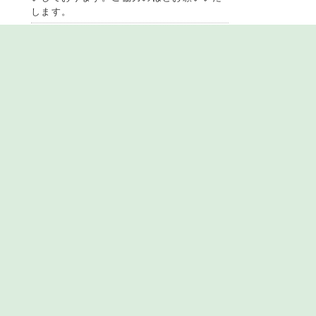
します。
2020.4.8
新型コロナウイルスに関するお知らせ
新型コロナウイルス感染拡大の現状を鑑み
当クリニックでの対応が困難な場合があり
ますので、
予めお電話
にてご相談いただけ
ますようお願い申し上げます。
当院の特徴
日本初の胃腸専門病院
明治29年（1896年）開設さ
れ以来120年を超える歴史
を有しています。
詳しくはこちら
にんにく・ﾌﾟﾗｾﾝﾀ注射
即効性のにんにく注射、プ
ラセンタ注射で疲労回復
詳しくはこちら