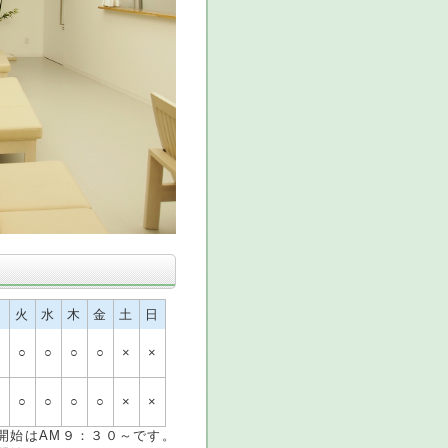
月
火
水
木
金
土
日
○
○
○
○
○
×
×
○
○
○
○
○
×
×
始はAM９：３０～です。